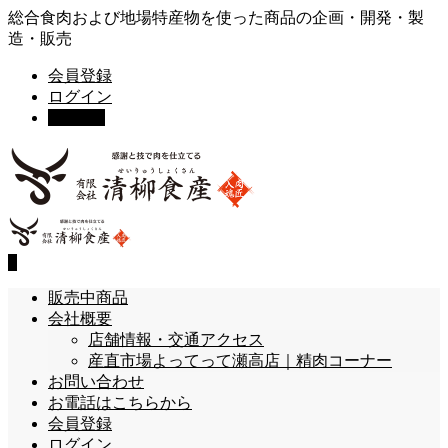
総合食肉および地場特産物を使った商品の企画・開発・製
造・販売
会員登録
ログイン
カート
0
0
販売中商品
会社概要
店舗情報・交通アクセス
産直市場よってって瀬高店｜精肉コーナー
お問い合わせ
お電話はこちらから
会員登録
ログイン