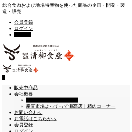
総合食肉および地場特産物を使った商品の企画・開発・製
造・販売
会員登録
ログイン
カート
0
0
販売中商品
会社概要
店舗情報・交通アクセス
産直市場よってって瀬高店｜精肉コーナー
お問い合わせ
お電話はこちらから
会員登録
ログイン