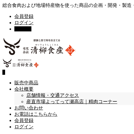
総合食肉および地場特産物を使った商品の企画・開発・製造
会員登録
ログイン
カート
0
0
販売中商品
会社概要
店舗情報・交通アクセス
産直市場よってって瀬高店｜精肉コーナー
お問い合わせ
お電話はこちらから
会員登録
ログイン