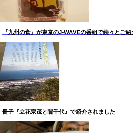
『九州の食』が東京のJ-WAVEの番組で続々とご紹
冊子『立花宗茂と誾千代』で紹介されました