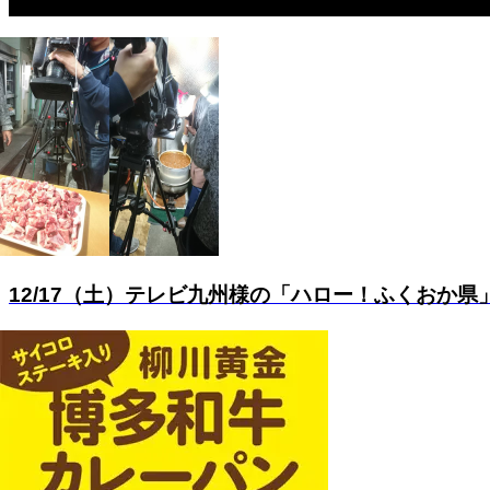
12/17（土）テレビ九州様の「ハロー！ふくおか県」で