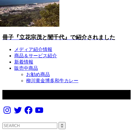
冊子『立花宗茂と誾千代』で紹介されました
メディア紹介情報
商品＆サービス紹介
新着情報
販売中商品
お勧め商品
柳川黄金博多和牛カレー
フォローする
Instagram
Twitter
Facebook
YouTube