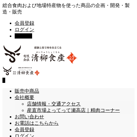
総合食肉および地場特産物を使った商品の企画・開発・製
造・販売
会員登録
ログイン
カート
0
0
販売中商品
会社概要
店舗情報・交通アクセス
産直市場よってって瀬高店｜精肉コーナー
お問い合わせ
お電話はこちらから
会員登録
ログイン