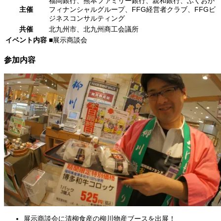
福岡銀行、熊本ファミリー銀行、親和銀行、ふくおか
主催
フィナンシャルグループ、FFG経営者クラブ、FFGビ
ジネスコンサルティング
共催
北九州市、北九州商工会議所
イベント内容
■展示商談会
参加内容
展示商談会に清柳食産の柳川物産ブースを出展！