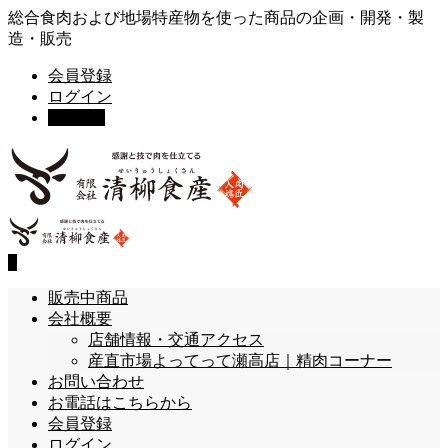
総合食肉および地場特産物を使った商品の企画・開発・製
造・販売
会員登録
ログイン
カート
0
0
販売中商品
会社概要
店舗情報・交通アクセス
産直市場よってって瀬高店｜精肉コーナー
お問い合わせ
お電話はこちらから
会員登録
ログイン