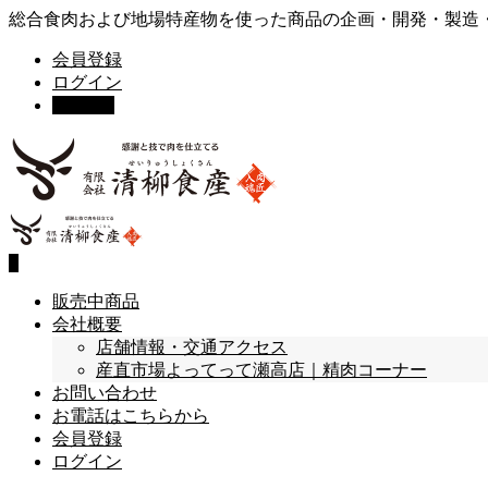
総合食肉および地場特産物を使った商品の企画・開発・製造
会員登録
ログイン
カート
0
0
販売中商品
会社概要
店舗情報・交通アクセス
産直市場よってって瀬高店｜精肉コーナー
お問い合わせ
お電話はこちらから
会員登録
ログイン