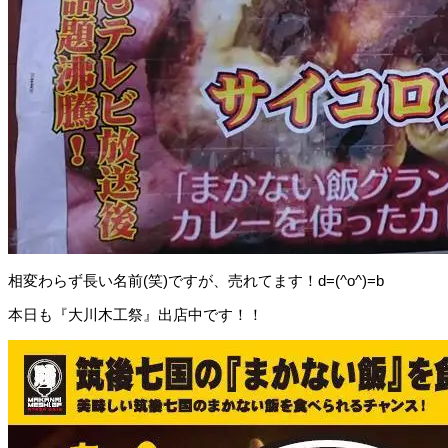
相変わらず長い名前(笑)ですが、売れてます！d=(^o^)=b
本日も『大川木工祭』出店中です！！