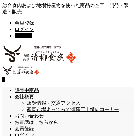
総合食肉および地場特産物を使った商品の企画・開発・製
造・販売
会員登録
ログイン
カート
0
0
販売中商品
会社概要
店舗情報・交通アクセス
産直市場よってって瀬高店｜精肉コーナー
お問い合わせ
お電話はこちらから
会員登録
ログイン