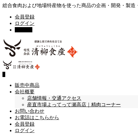
総合食肉および地場特産物を使った商品の企画・開発・製造
会員登録
ログイン
カート
0
0
販売中商品
会社概要
店舗情報・交通アクセス
産直市場よってって瀬高店｜精肉コーナー
お問い合わせ
お電話はこちらから
会員登録
ログイン